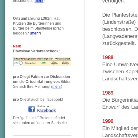
verfolgen.
erschien en. (
mehr
)
Die Planfestst
Ortsumfahrung L361n:
Hat
(Lindenstraße)
Krützen die Bürgerinnen und
beschlossen. D
Bürger beim Stadtteilgespräch
belogen?
(
mehr
)
(Langwadenerst
zurückgestellt.
Neu!
Download Variantencheck:
1988
Eine Umweltvert
zwischen Kapel
pro O legt Fakten zur Diskussion
Landschaftsver
um die Ortsumfahrung vor.
Bilden
Sie sich Ihre Meinung! (
mehr
)
1989
Die Bürgerinitia
pro O
jetzt auch bei facebook!
Entwurf des La
Der "gefällt mit"-Button befindet
1990
sich unten auf unserer Startseite.
Ein Mitglied der
Landschaftsver