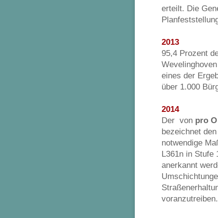
erteilt. Die Ge
Planfeststellu
2013
95,4 Prozent d
Wevelinghoven w
eines der Erge
über 1.000 Bürg
2014
Der von
pro O
bezeichnet den
notwendige Ma
L361n in Stufe
anerkannt werd
Umschichtunge
Straßenerhaltu
voranzutreiben