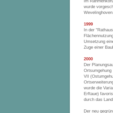
Im Rahmenkonze
wurde vorgesch
Wevelinghoven,
1999
In der "Rathau
Flächennutzung
Umsetzung ein
Zuge einer Baul
2000
Der Planungsaus
Ortsumgehung K
VII (Ostumgehu
Ortserweiterun
wurde die Vari
Erftaue) favori
durch das Land
Der neu gegrün