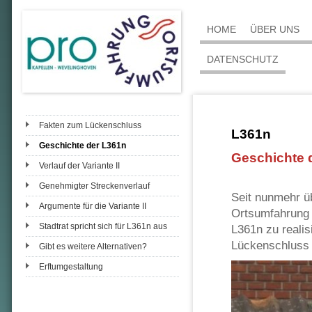
HOME
ÜBER UNS
DATENSCHUTZ
Fakten zum Lückenschluss
L361n
Geschichte der L361n
Geschichte 
Verlauf der Variante II
Genehmigter Streckenverlauf
Seit nunmehr ü
Argumente für die Variante II
Ortsumfahrung 
Stadtrat spricht sich für L361n aus
L361n zu realis
Lückenschluss 
Gibt es weitere Alternativen?
Erftumgestaltung