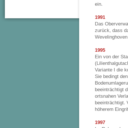
ein.
1991
Das Oberverwal
zurück, dass d
Wevelinghoven
1995
Ein von der St
(Lilienthalguta
Variante I die 
Sie bedingt den
Bodenumlagerun
beeinträchtigt 
ortsnahen Verla
beeinträchtigt. 
höherem Eingrif
1997