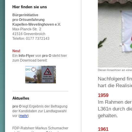
Hier finden sie uns
Bürgerinitiative
pro Ortsumfahrung
Kapellen-Wevelinghoven e.V.
Max-Planck-Str. 2
41516 Grevenbroich
Telefon: 0177 7372143
Neu!
Ein
Info-Flyer
von
pro O
steht hier
zum Download bereit:
Dieser Anwohner an einer
Nachfolgend fin
hart die Reali
1959
Aktuelles
Im Rahmen der 
pro O
legt Ergebnis der Befragung
L361n durch di
der Kandidaten zur Landtagswahl
gehalten.
vor (
mehr
)
FDP-Ratsherr Markus Schumacher
1961