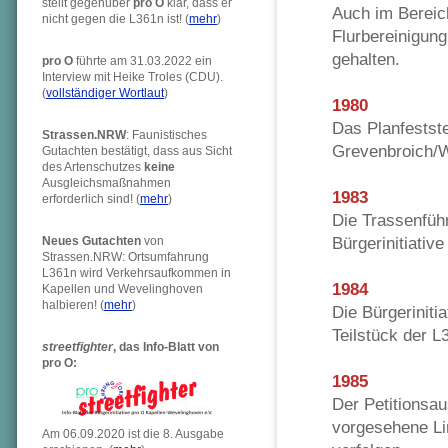
stellt gegenüber
pro O
klar, dass er
Auch im Bereic
nicht gegen die L361n ist! (
mehr
)
Flurbereinigung
gehalten.
pro O
führte am 31.03.2022 ein
Interview mit Heike Troles (CDU).
(
vollständiger Wortlaut
)
1980
Das Planfestst
Strassen.NRW
: Faunistisches
Grevenbroich/W
Gutachten bestätigt, dass aus Sicht
des Artenschutzes
keine
Ausgleichsmaßnahmen
1983
erforderlich sind! (
mehr
)
Die Trassenfüh
Bürgerinitiativ
Neues Gutachten
von
Strassen.NRW: Ortsumfahrung
L361n wird Verkehrsaufkommen in
1984
Kapellen und Wevelinghoven
halbieren! (
mehr
)
Die Bürgeriniti
Teilstück der 
streetfighter
,
das Info-Blatt von
pro O:
1985
Der Petitionsa
vorgesehene Lin
Am 06.09.2020 ist die 8. Ausgabe