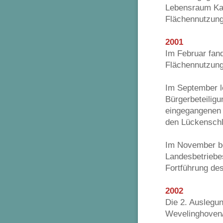
Lebensraum Kap
Flächennutzung
2001
Im Februar fan
Flächennutzung
Im September l
Bürgerbeteilig
eingegangenen 
den Lückenschlu
Im November be
Landesbetriebe
Fortführung de
2002
Die 2. Auslegu
Wevelinghoven/